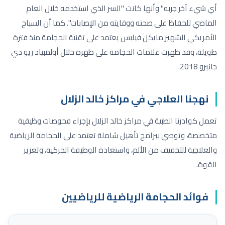
أي شيء آخر جربه" وأنها كانت "السر الذي استخدمه خلال العام
الماضي للحفاظ على صحته ووقايته من الإصابات". كما أن السباح
الأمريكي الشهير مايكل فيلبس يعتمد على تقنية الحجامة منذ فترة
طويلة، وقد ظهرت علامات الحجامة على ظهره خلال أولمبياد ريو دي
جانيرو 2018.
نهجنا العلاجي في مراكز خالد الزلال
تعمل كوادرنا الطبية في مراكز خالد الزلال بإجراء فحوصات وظيفية
متخصصة، وتوصي ببرامج تأهيل شاملة تعتمد على الحجامة الرياضية
والعلاجية للتخفيف من الألم، واستعادة الوظيفة الحركية، وتعزيز
القوة.
فوائد الحجامة الرياضية للرياضيين