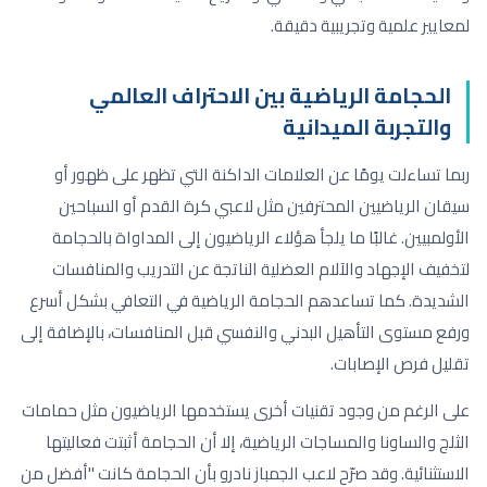
لمعايير علمية وتجريبية دقيقة.
الحجامة الرياضية بين الاحتراف العالمي
والتجربة الميدانية
ربما تساءلت يومًا عن العلامات الداكنة التي تظهر على ظهور أو
سيقان الرياضيين المحترفين مثل لاعبي كرة القدم أو السباحين
الأولمبيين. غالبًا ما يلجأ هؤلاء الرياضيون إلى المداواة بالحجامة
لتخفيف الإجهاد والآلام العضلية الناتجة عن التدريب والمنافسات
الشديدة. كما تساعدهم الحجامة الرياضية في التعافي بشكل أسرع
ورفع مستوى التأهيل البدني والنفسي قبل المنافسات، بالإضافة إلى
تقليل فرص الإصابات.
على الرغم من وجود تقنيات أخرى يستخدمها الرياضيون مثل حمامات
الثلج والساونا والمساجات الرياضية، إلا أن الحجامة أثبتت فعاليتها
الاستثنائية. وقد صرّح لاعب الجمباز نادرو بأن الحجامة كانت "أفضل من