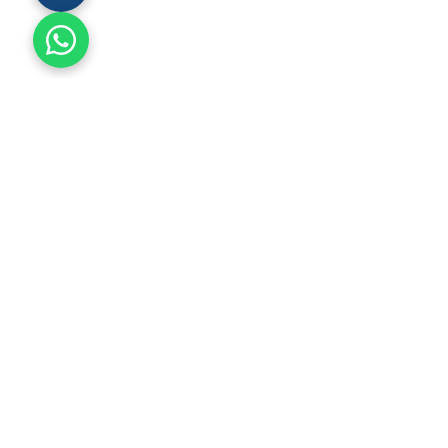
مراكز خالد الزلال للحجامة
التطوير والارتقاء بممارسة الحجامة الطبية إلى أعلى المستويات
العالمية من خلال الجمع بين الموروث الإسلامي والمعرفة العلمية
المتعمقة، الأمر الذي يتيح لنا تزويد مرضانا بأفضل الخدمات في هذا
المجال.