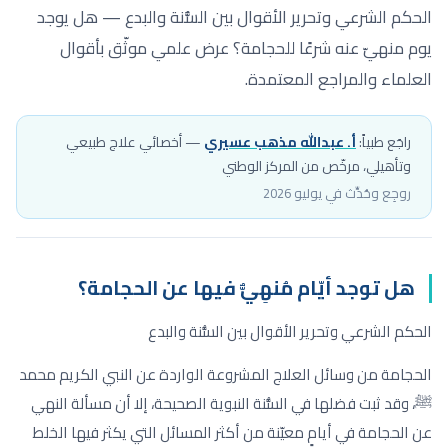
الحكم الشرعي وتحرير الأقوال بين السُّنة والبدع — هل يوجد
يوم منهيّ عنه شرعًا للحجامة؟ عرض علمي موثّق بأقوال
العلماء والمراجع المعتمدة.
راجَع طبياً:
أ. عبدالله مذهب عسيري
—
أخصائي علاج طبيعي
وتأهيلي
، مرخّص من المركز الوطني
روجِع وحُدِّث في يوليو 2026
هل توجد أيّام مُنهِيٌّ فيها عن الحجامة؟
الحكم الشرعي وتحرير الأقوال بين السُّنة والبدع
الحجامة من وسائل العلاج المشروعة الواردة عن النبي الكريم محمد
ﷺ، وقد ثبت فضلها في السُّنة النبوية الصحيحة، إلا أن مسألة النهي
عن الحجامة في أيامٍ معيّنة من أكثر المسائل التي يكثر فيها الخلط